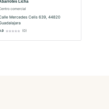
Abarrotes Licha
Centro comercial
Calle Mercedes Celis 639, 44820
Guadalajara
(0)
0.0