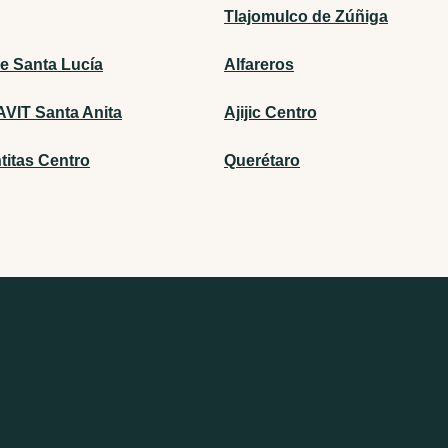
Tlajomulco de Zúñiga
de Santa Lucía
Alfareros
VIT Santa Anita
Ajijic Centro
titas Centro
Querétaro