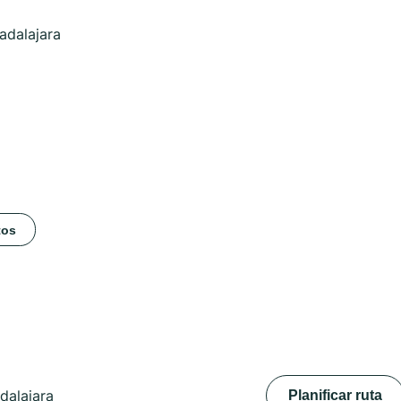
adalajara
tos
dalajara
Planificar ruta