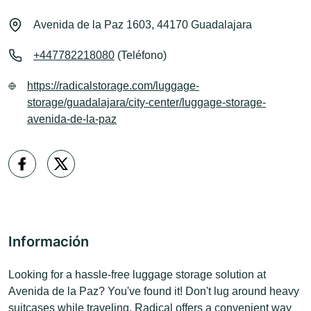
Avenida de la Paz 1603, 44170 Guadalajara
+447782218080
(Teléfono)
https://radicalstorage.com/luggage-
storage/guadalajara/city-center/luggage-storage-
avenida-de-la-paz
Información
Looking for a hassle-free luggage storage solution at
Avenida de la Paz? You've found it! Don't lug around heavy
suitcases while traveling. Radical offers a convenient way