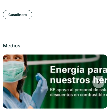
Gasolinera
Medios
next