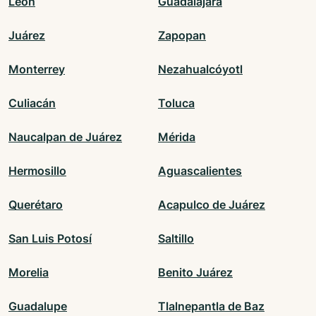
León
Guadalajara
Juárez
Zapopan
Monterrey
Nezahualcóyotl
Culiacán
Toluca
Naucalpan de Juárez
Mérida
Hermosillo
Aguascalientes
Querétaro
Acapulco de Juárez
San Luis Potosí
Saltillo
Morelia
Benito Juárez
Guadalupe
Tlalnepantla de Baz