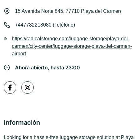
15 Avenida Norte 845, 77710 Playa del Carmen
+447782218080
(Teléfono)
https://radicalstorage.com/luggage-storage/playa-del-
carmen/city-center/luggage-storage-playa-del-carmen-
airport
Ahora abierto, hasta 23:00
Información
Looking for a hassle-free luggage storage solution at Playa