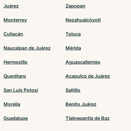
Juárez
Zapopan
Monterrey
Nezahualcóyotl
Culiacán
Toluca
Naucalpan de Juárez
Mérida
Hermosillo
Aguascalientes
Querétaro
Acapulco de Juárez
San Luis Potosí
Saltillo
Morelia
Benito Juárez
Guadalupe
Tlalnepantla de Baz