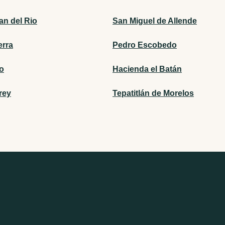
an del Rio
San Miguel de Allende
erra
Pedro Escobedo
to
Hacienda el Batán
rey
Tepatitlán de Morelos