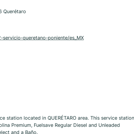
6 Querétaro
52-servicio-queretano-poniente/es_MX
 station located in QUERÉTARO area. This service statio
solina Premium, Fuelsave Regular Diesel and Unleaded
elect and a Baño.