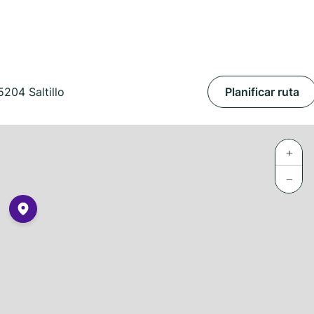
204 Saltillo
Planificar ruta
+
−