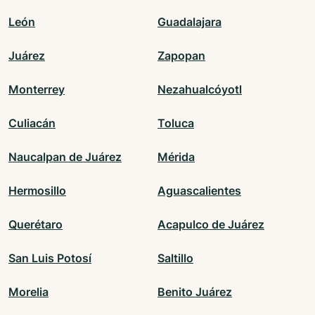
León
Guadalajara
Juárez
Zapopan
Monterrey
Nezahualcóyotl
Culiacán
Toluca
Naucalpan de Juárez
Mérida
Hermosillo
Aguascalientes
Querétaro
Acapulco de Juárez
San Luis Potosí
Saltillo
Morelia
Benito Juárez