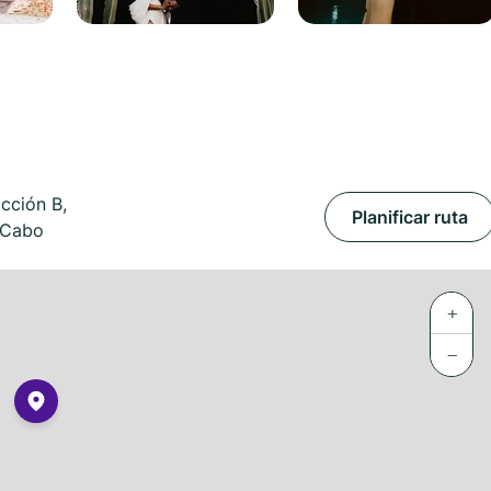
cción B,
Planificar ruta
 Cabo
+
−