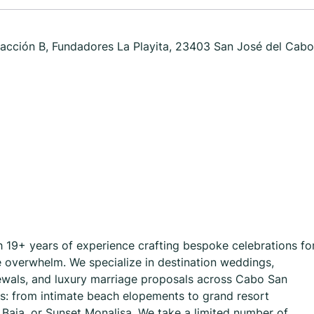
racción B, Fundadores La Playita, 23403 San José del Cabo
 19+ years of experience crafting bespoke celebrations fo
 overwhelm. We specialize in destination weddings,
wals, and luxury marriage proposals across Cabo San
s: from intimate beach elopements to grand resort
e Baja, or Sunset Monalisa. We take a limited number of