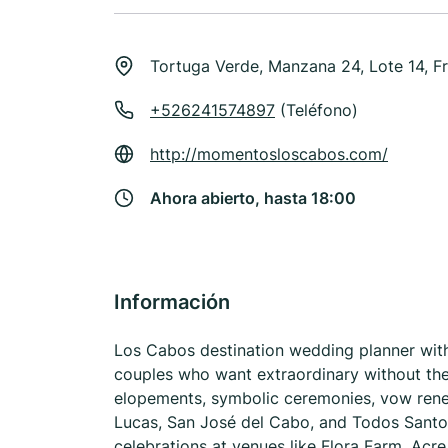
Tortuga Verde, Manzana 24, Lote 14, F
+526241574897
(Teléfono)
http://momentosloscabos.com/
Ahora abierto, hasta 18:00
Información
Los Cabos destination wedding planner with
couples who want extraordinary without the
elopements, symbolic ceremonies, vow rene
Lucas, San José del Cabo, and Todos Santo
celebrations at venues like Flora Farm, Acr