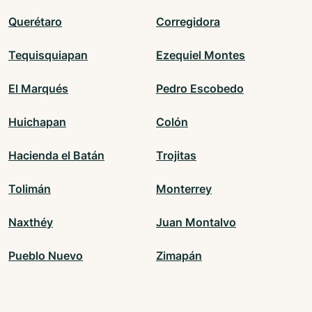
Querétaro
Corregidora
Tequisquiapan
Ezequiel Montes
El Marqués
Pedro Escobedo
Huichapan
Colón
Hacienda el Batán
Trojitas
Tolimán
Monterrey
Naxthéy
Juan Montalvo
Pueblo Nuevo
Zimapán