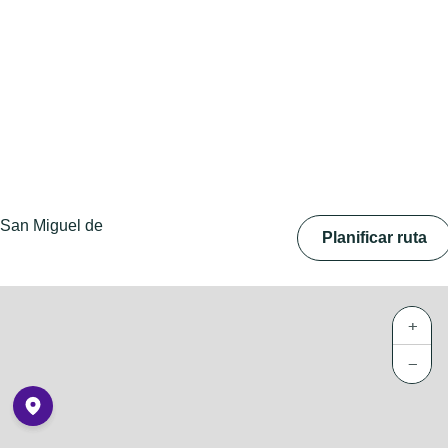
 San Miguel de
Planificar ruta
+
−