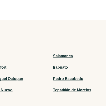
Salamanca
ort
Irapuato
guel Octopan
Pedro Escobedo
 Nuevo
Tepatitlán de Morelos