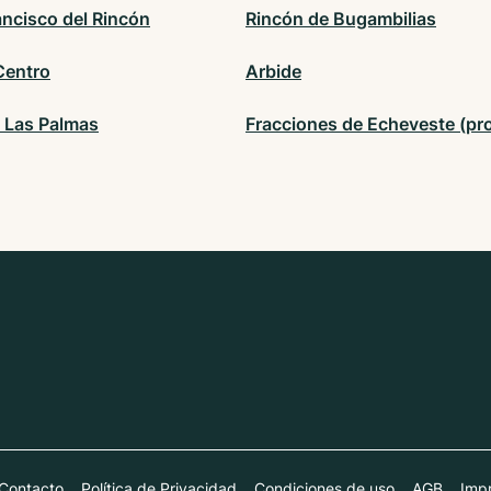
ancisco del Rincón
Rincón de Bugambilias
Centro
Arbide
e Las Palmas
Fracciones de Echeveste (pr
Contacto
Política de Privacidad
Condiciones de uso
AGB
Impr