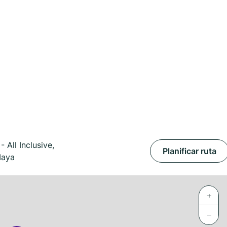
All Inclusive,
Planificar ruta
Maya
+
−