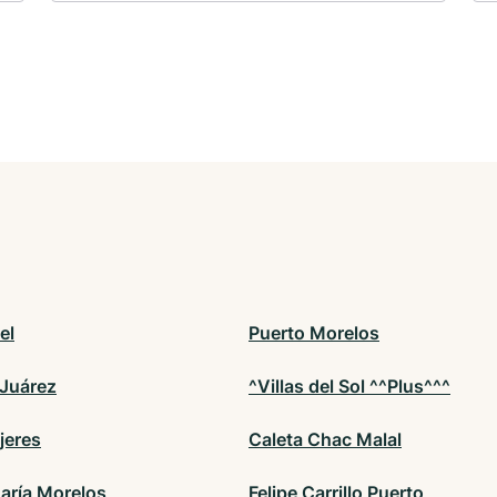
el
Puerto Morelos
 Juárez
^Villas del Sol ^^Plus^^^
jeres
Caleta Chac Malal
aría Morelos
Felipe Carrillo Puerto