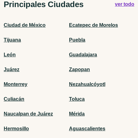
Principales Ciudades
ver todo
Ciudad de México
Ecatepec de Morelos
Tijuana
Puebla
León
Guadalajara
Juárez
Zapopan
Monterrey
Nezahualcóyotl
Culiacán
Toluca
Naucalpan de Juárez
Mérida
Hermosillo
Aguascalientes