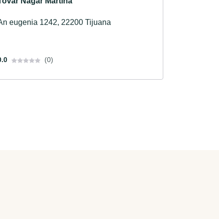
Tovar Nagar Martina
An eugenia 1242, 22200 Tijuana
0.0
(0)