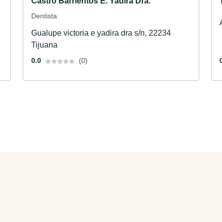
Castro Barrientos E. Yadira Dra.
Dentista
Gualupe victoria e yadira dra s/n, 22234
Tijuana
0.0
(0)