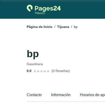
Página de Inicio
Tijuana
bp
bp
Gasolinera
0.0
(0 Reseñas)
Contacto
Información
Horarios de ap