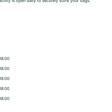
ility is open daily to securely store your bags.
18:00
18:00
18:00
18:00
18:00