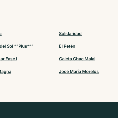
a
Solidaridad
 del Sol ^^Plus^^^
El Petén
ar Fase I
Caleta Chac Malal
Magna
José María Morelos