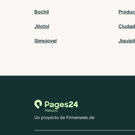
Bochil
Produc
Jitotol
Ciudad
Simojovel
Jiquipi
Un proyecto de Firmenweb.de