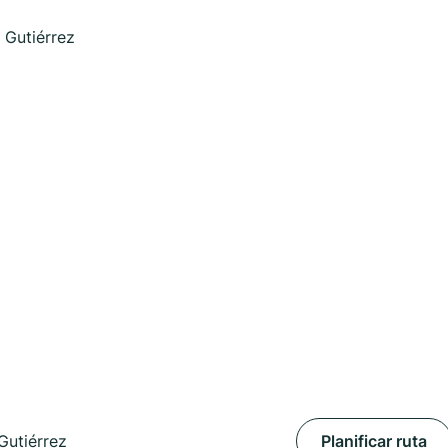
 Gutiérrez
Gutiérrez
Planificar ruta