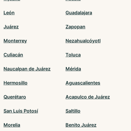
León
Guadalajara
Juárez
Zapopan
Monterrey
Nezahualcóyotl
Culiacán
Toluca
Naucalpan de Juárez
Mérida
Hermosillo
Aguascalientes
Querétaro
Acapulco de Juárez
San Luis Potosí
Saltillo
Morelia
Benito Juárez