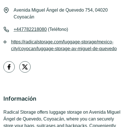
Avenida Miguel Ángel de Quevedo 754, 04020
Coyoacán
+447782218080
(Teléfono)
https://radicalstorage.com/luggage-storage/mexico-
city/coyocan/luggage-storage-av-miguel-de-quevedo
Información
Radical Storage offers luggage storage on Avenida Miguel
Ángel de Quevedo, Coyoacán, where you can securely
store your bags, suitcases and backpacks. Conveniently