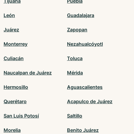
Tijuana
Puebla
León
Guadalajara
Juárez
Zapopan
Monterrey
Nezahualcóyotl
Culiacán
Toluca
Naucalpan de Juárez
Mérida
Hermosillo
Aguascalientes
Querétaro
Acapulco de Juárez
San Luis Potosí
Saltillo
Morelia
Benito Juárez