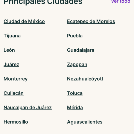
Principales Ciudades
ver todo
Ciudad de México
Ecatepec de Morelos
Tijuana
Puebla
León
Guadalajara
Juárez
Zapopan
Monterrey
Nezahualcóyotl
Culiacán
Toluca
Naucalpan de Juárez
Mérida
Hermosillo
Aguascalientes