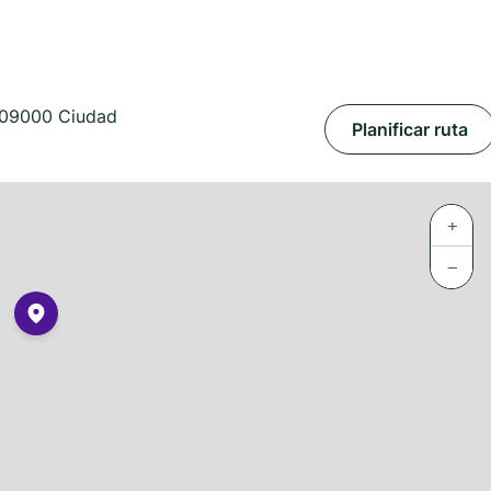
, 09000 Ciudad
Planificar ruta
+
−