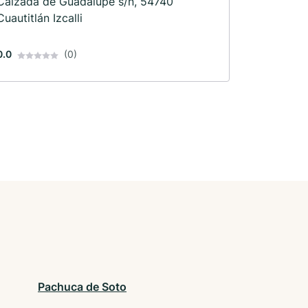
Calzada de Guadalupe s/n, 54740
Cuautitlán Izcalli
0.0
(0)
Pachuca de Soto