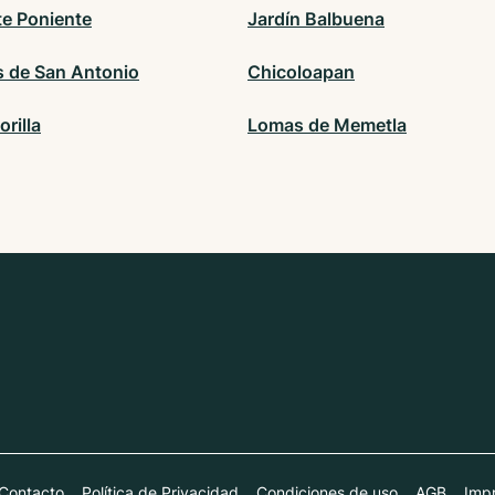
te Poniente
Jardín Balbuena
s de San Antonio
Chicoloapan
orilla
Lomas de Memetla
Contacto
Política de Privacidad
Condiciones de uso
AGB
Impr