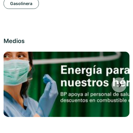
Gasolinera
Medios
next