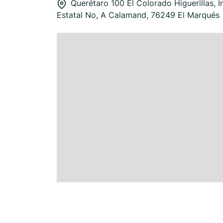
Querétaro 100 El Colorado Higuerillas, I
Estatal No, A Calamand, 76249 El Marqués