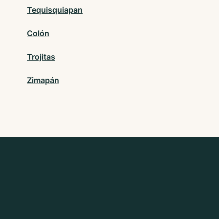
Tequisquiapan
Colón
Trojitas
Zimapán