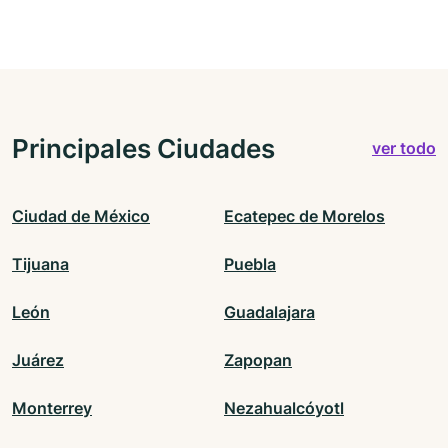
Principales Ciudades
ver todo
Ciudad de México
Ecatepec de Morelos
Tijuana
Puebla
León
Guadalajara
Juárez
Zapopan
Monterrey
Nezahualcóyotl