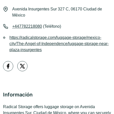
Avenida Insurgentes Sur 327 C, 06170 Ciudad de
México
+447782218080
(Teléfono)
https://radicalstorage.com/luggage-storage/mexico-
city/The-Angel-of-Independence/luggage-storage-near-
plaza-insurgentes
Información
Radical Storage offers luggage storage on Avenida
Insurgentes Sur, Ciudad de México, where you can securely