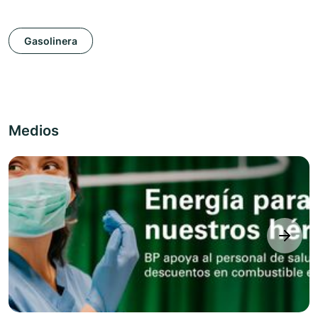
Gasolinera
Medios
next