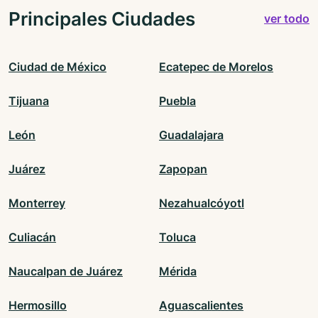
Principales Ciudades
ver todo
Ciudad de México
Ecatepec de Morelos
Tijuana
Puebla
León
Guadalajara
Juárez
Zapopan
Monterrey
Nezahualcóyotl
Culiacán
Toluca
Naucalpan de Juárez
Mérida
Hermosillo
Aguascalientes