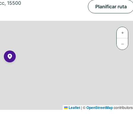
cc, 15500
Planificar ruta
+
−
Leaflet
|
©
OpenStreetMap
contributors