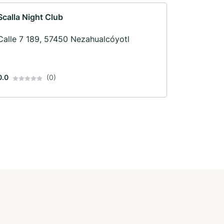
Scalla Night Club
Calle 7 189, 57450 Nezahualcóyotl
0.0
(0)