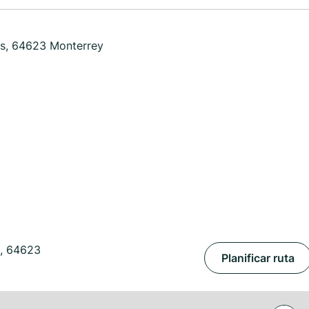
as, 64623 Monterrey
s, 64623
Planificar ruta