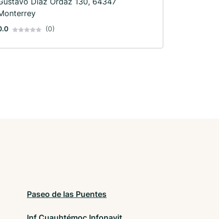
Gustavo Díaz Ordaz 130, 64347
Monterrey
0.0
(0)
Paseo de las Puentes
Inf Cuauhtémoc Infonavit