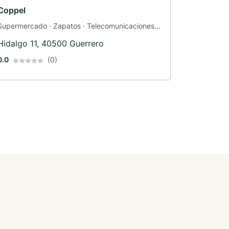
Coppel
Supermercado · Zapatos · Telecomunicaciones ·
Tienda en línea · Crédito · Muebles · Moda ·
Hidalgo 11, 40500 Guerrero
Grandes almacenes · Centro comercial
0.0
(0)