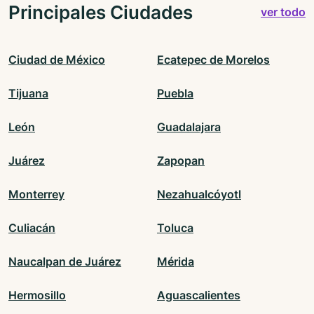
Principales Ciudades
ver todo
Ciudad de México
Ecatepec de Morelos
Tijuana
Puebla
León
Guadalajara
Juárez
Zapopan
Monterrey
Nezahualcóyotl
Culiacán
Toluca
Naucalpan de Juárez
Mérida
Hermosillo
Aguascalientes