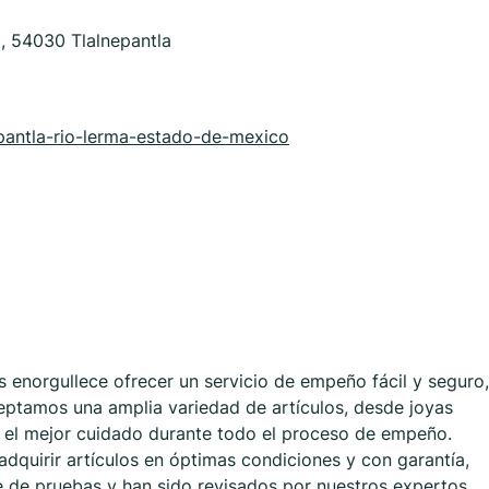
, 54030 Tlalnepantla
epantla-rio-lerma-estado-de-mexico
 enorgullece ofrecer un servicio de empeño fácil y seguro,
eptamos una amplia variedad de artículos, desde joyas
s el mejor cuidado durante todo el proceso de empeño.
dquirir artículos en óptimas condiciones y con garantía,
e de pruebas y han sido revisados por nuestros expertos.