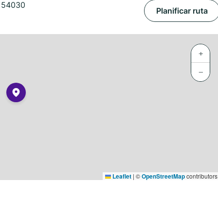
, 54030
Planificar ruta
+
−
Leaflet
|
©
OpenStreetMap
contributors