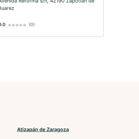
Avenida Reforma s/n, 42190 Zapotlan de
Juarez
0.0
(0)
Atizapán de Zaragoza