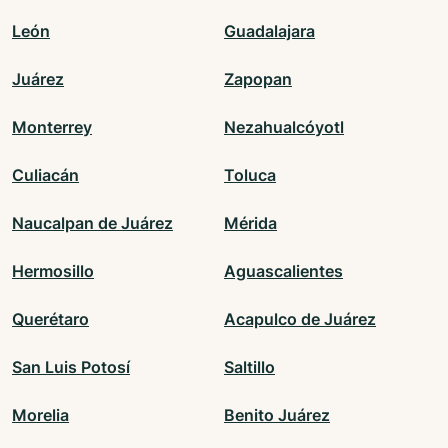
León
Guadalajara
Juárez
Zapopan
Monterrey
Nezahualcóyotl
Culiacán
Toluca
Naucalpan de Juárez
Mérida
Hermosillo
Aguascalientes
Querétaro
Acapulco de Juárez
San Luis Potosí
Saltillo
Morelia
Benito Juárez