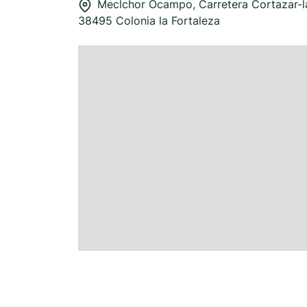
Meclchor Ocampo, Carretera Cortazar-la
38495 Colonia la Fortaleza