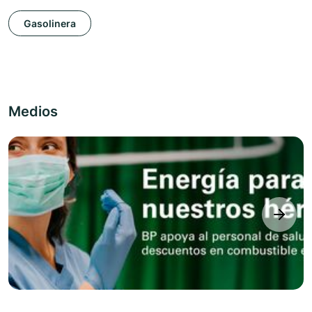
Gasolinera
Medios
next