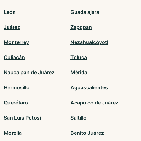
León
Guadalajara
Juárez
Zapopan
Monterrey
Nezahualcóyotl
Culiacán
Toluca
Naucalpan de Juárez
Mérida
Hermosillo
Aguascalientes
Querétaro
Acapulco de Juárez
San Luis Potosí
Saltillo
Morelia
Benito Juárez