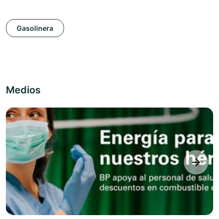
Gasolinera
Medios
next