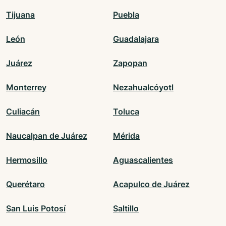
Tijuana
Puebla
León
Guadalajara
Juárez
Zapopan
Monterrey
Nezahualcóyotl
Culiacán
Toluca
Naucalpan de Juárez
Mérida
Hermosillo
Aguascalientes
Querétaro
Acapulco de Juárez
San Luis Potosí
Saltillo