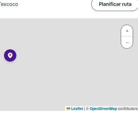
 Texcoco
Planificar ruta
+
−
Leaflet
|
©
OpenStreetMap
contributors