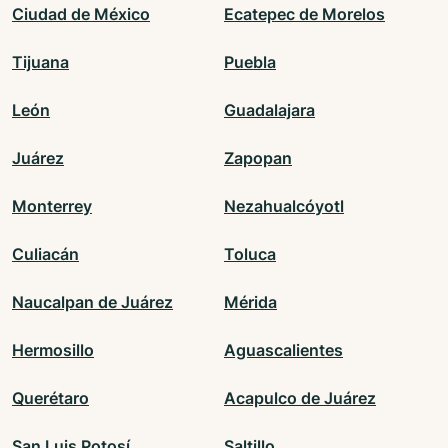
Ciudad de México
Ecatepec de Morelos
Tijuana
Puebla
León
Guadalajara
Juárez
Zapopan
Monterrey
Nezahualcóyotl
Culiacán
Toluca
Naucalpan de Juárez
Mérida
Hermosillo
Aguascalientes
Querétaro
Acapulco de Juárez
San Luis Potosí
Saltillo