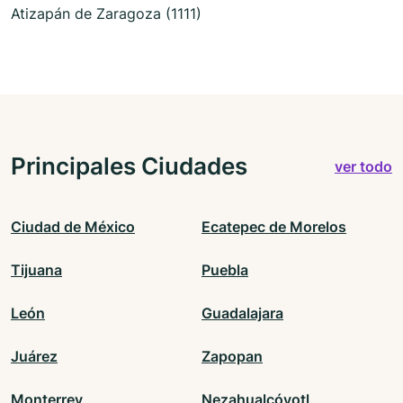
Atizapán de Zaragoza (1111)
Principales Ciudades
ver todo
Ciudad de México
Ecatepec de Morelos
Tijuana
Puebla
León
Guadalajara
Juárez
Zapopan
Monterrey
Nezahualcóyotl