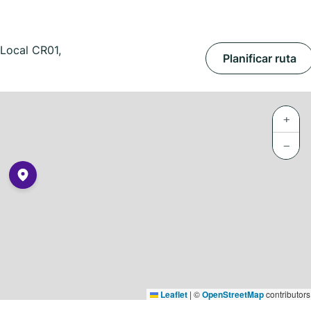
Local CR01,
Planificar ruta
+
−
Leaflet
|
©
OpenStreetMap
contributors