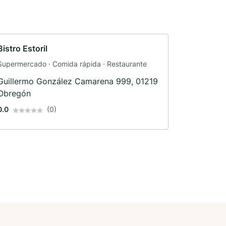
Bistro Estoril
Supermercado · Comida rápida · Restaurante
Guillermo González Camarena 999, 01219
Obregón
0.0
(0)