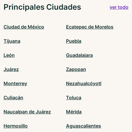
Principales Ciudades
ver todo
Ciudad de México
Ecatepec de Morelos
Tijuana
Puebla
León
Guadalajara
Juárez
Zapopan
Monterrey
Nezahualcóyotl
Culiacán
Toluca
Naucalpan de Juárez
Mérida
Hermosillo
Aguascalientes