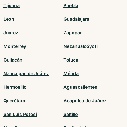
Tijuana
Puebla
León
Guadalajara
Juárez
Zapopan
Monterrey
Nezahualcóyotl
Culiacán
Toluca
Naucalpan de Juárez
Mérida
Hermosillo
Aguascalientes
Querétaro
Acapulco de Juárez
San Luis Potosí
Saltillo