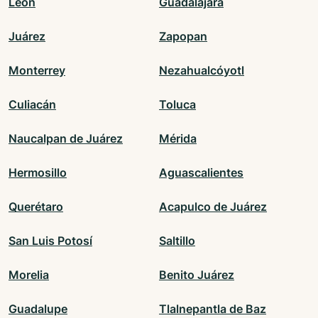
León
Guadalajara
Juárez
Zapopan
Monterrey
Nezahualcóyotl
Culiacán
Toluca
Naucalpan de Juárez
Mérida
Hermosillo
Aguascalientes
Querétaro
Acapulco de Juárez
San Luis Potosí
Saltillo
Morelia
Benito Juárez
Guadalupe
Tlalnepantla de Baz