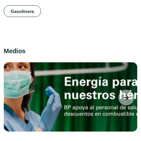
Gasolinera
Medios
next